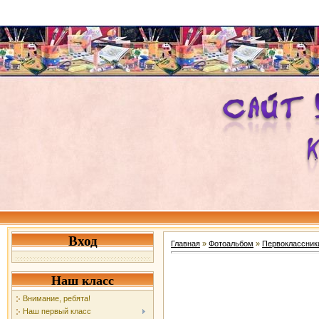
Вход
Главная
»
Фотоальбом
»
Первоклассник
Наш класс
Внимание, ребята!
Наш первый класс