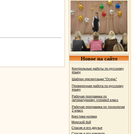
Новое на сайте
Контрольные работы по русскому
языку
Шаблон презентации "Осень"
Проверочная работа по русскому
языку
Рабочая программа по
литературному чтению3 класс
Рабочая программа по технологии
2 класс
Крестики-нолики
Морской бой
Спасик и его друзья
Спасик и его команда