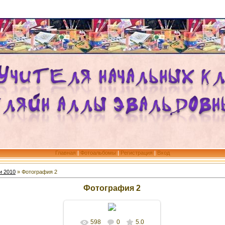
Главная
|
Фотоальбомы
|
Регистрация
|
Вход
и 2010
» Фотография 2
Фотография 2
598
0
5.0