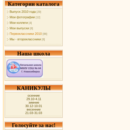
Категории каталога
Выпуск 2010 года
[29]
Мои фотографии
[12]
Мои коллеги
[4]
Мои выпуски
[8]
Первоклассники 2010
[86]
Мы - второклассники
[8]
Наша школа
КАНИКУЛЫ
осенние
29.10-4.11
зимние
30.12-10.01
весенние
21.03-31.03
Голосуйте за нас!