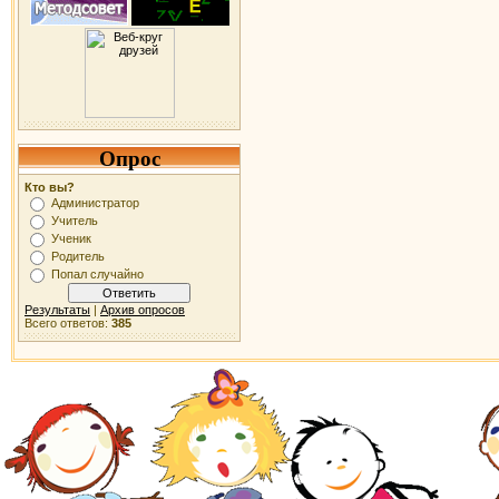
Опрос
Кто вы?
Администратор
Учитель
Ученик
Родитель
Попал случайно
Результаты
|
Архив опросов
Всего ответов:
385