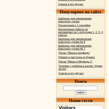
Спасик и его друзья
Популярное на сайте
Шаблоны для оформления
классного уголка
Презентация к 1 сентября
Контрольные работы по
математике за 1 полугодие 1, 2, 3, 4
классы
Шаблоны для оформления
классного уголка № 8
Шаблоны для оформления
классного уголка № 7
Пазлы "Маша и медведь"
Планер и ласточка из бумаги
Пазлы "Маша и Медведь 2"
Телефон у ребенка в школе. Нужен
ли он?
Спасик и его друзья
Поиск
Наши гости