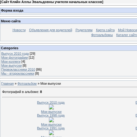
[
Сайт Кляйн Аллы Эвальдовны учителя начальных классов
]
Форма входа
Меню сайта
Новости
Объявления для родителей
Родителям
Карта сайта
Мой Новоси
Фотоальбомы
Каталог сайт
Categories
Выпуск 2010 года
[29]
Мои фотографии
[12]
Мои коллеги
[4]
Мои выпуски
[8]
Первоклассники 2010
[86]
Мы - второклассники
[8]
Главная
»
Фотоальбом
» Мои выпуски
Фотографий в альбоме
:
8
Выпуск 2010 года
Мои выпуски
Выпуск 1998 года
Мои выпуски
Выпуск 1991 года