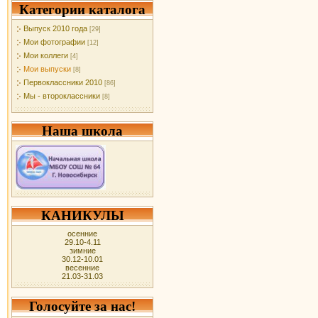
Категории каталога
Выпуск 2010 года
[29]
Мои фотографии
[12]
Мои коллеги
[4]
Мои выпуски
[8]
Первоклассники 2010
[86]
Мы - второклассники
[8]
Наша школа
КАНИКУЛЫ
осенние
29.10-4.11
зимние
30.12-10.01
весенние
21.03-31.03
Голосуйте за нас!