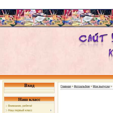
Вход
Главная
»
Фотоальбом
»
Мои выпуски
» 
Наш класс
Внимание, ребята!
Наш первый класс