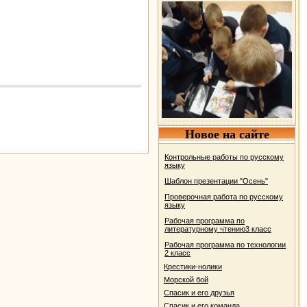
Новое на сайте
Контрольные работы по русскому
языку
Шаблон презентации "Осень"
Проверочная работа по русскому
языку
Рабочая программа по
литературному чтению3 класс
Рабочая программа по технологии
2 класс
Крестики-нолики
Морской бой
Спасик и его друзья
Спасик и его команда