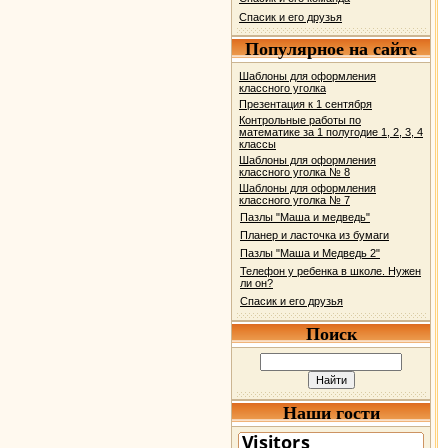
Спасик и его друзья
Популярное на сайте
Шаблоны для оформления
классного уголка
Презентация к 1 сентября
Контрольные работы по
математике за 1 полугодие 1, 2, 3, 4
классы
Шаблоны для оформления
классного уголка № 8
Шаблоны для оформления
классного уголка № 7
Пазлы "Маша и медведь"
Планер и ласточка из бумаги
Пазлы "Маша и Медведь 2"
Телефон у ребенка в школе. Нужен
ли он?
Спасик и его друзья
Поиск
Наши гости