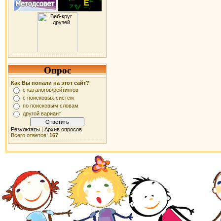
Опрос
Как Вы попали на этот сайт?
с каталогов/рейтингов
с поисковых систем
по поисковым словам
другой вариант
Результаты
|
Архив опросов
Всего ответов:
167