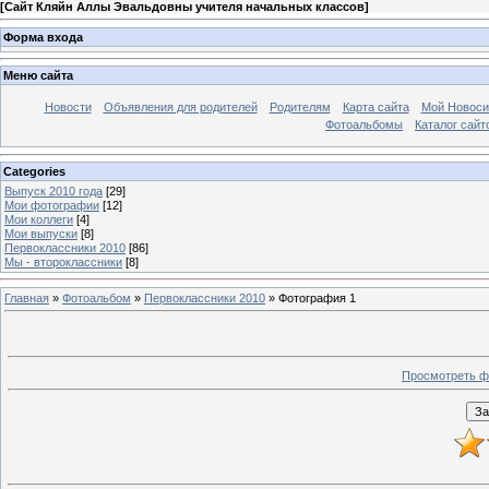
[
Сайт Кляйн Аллы Эвальдовны учителя начальных классов
]
Форма входа
Меню сайта
Новости
Объявления для родителей
Родителям
Карта сайта
Мой Новоси
Фотоальбомы
Каталог сайт
Categories
Выпуск 2010 года
[29]
Мои фотографии
[12]
Мои коллеги
[4]
Мои выпуски
[8]
Первоклассники 2010
[86]
Мы - второклассники
[8]
Главная
»
Фотоальбом
»
Первоклассники 2010
» Фотография 1
Просмотреть ф