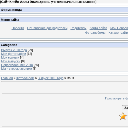
[
Сайт Кляйн Аллы Эвальдовны учителя начальных классов
]
Форма входа
Меню сайта
Новости
Объявления для родителей
Родителям
Карта сайта
Мой Новоси
Фотоальбомы
Каталог сайт
Categories
Выпуск 2010 года
[29]
Мои фотографии
[12]
Мои коллеги
[4]
Мои выпуски
[8]
Первоклассники 2010
[86]
Мы - второклассники
[8]
Главная
»
Фотоальбом
»
Выпуск 2010 года
» Ваня
Просмотреть ф