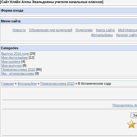
[
Сайт Кляйн Аллы Эвальдовны учителя начальных классов
]
Форма входа
Меню сайта
Новости
Объявления для родителей
Родителям
Карта сайта
Мой Новоси
Фотоальбомы
Каталог сайт
Categories
Выпуск 2010 года
[29]
Мои фотографии
[12]
Мои коллеги
[4]
Мои выпуски
[8]
Первоклассники 2010
[86]
Мы - второклассники
[8]
Главная
»
Фотоальбом
»
Первоклассники 2010
» В ботаническом саду
Просмотреть ф