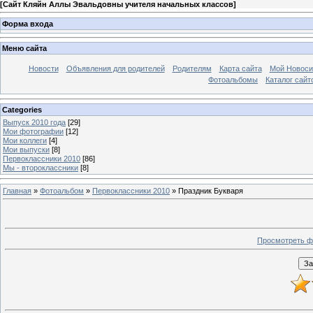
[
Сайт Кляйн Аллы Эвальдовны учителя начальных классов
]
Форма входа
Меню сайта
Новости
Объявления для родителей
Родителям
Карта сайта
Мой Новоси
Фотоальбомы
Каталог сайт
Categories
Выпуск 2010 года
[29]
Мои фотографии
[12]
Мои коллеги
[4]
Мои выпуски
[8]
Первоклассники 2010
[86]
Мы - второклассники
[8]
Главная
»
Фотоальбом
»
Первоклассники 2010
» Праздник Букваря
Просмотреть ф