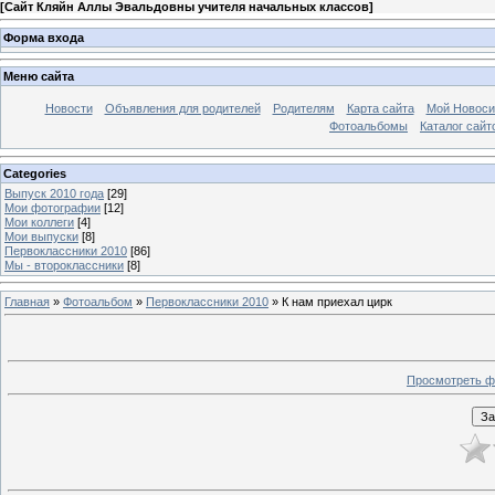
[
Сайт Кляйн Аллы Эвальдовны учителя начальных классов
]
Форма входа
Меню сайта
Новости
Объявления для родителей
Родителям
Карта сайта
Мой Новоси
Фотоальбомы
Каталог сайт
Categories
Выпуск 2010 года
[29]
Мои фотографии
[12]
Мои коллеги
[4]
Мои выпуски
[8]
Первоклассники 2010
[86]
Мы - второклассники
[8]
Главная
»
Фотоальбом
»
Первоклассники 2010
» К нам приехал цирк
Просмотреть ф