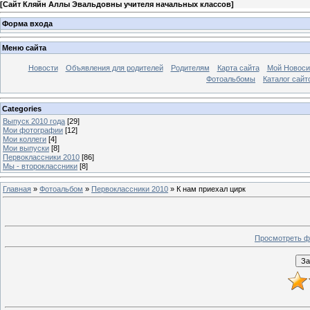
[
Сайт Кляйн Аллы Эвальдовны учителя начальных классов
]
Форма входа
Меню сайта
Новости
Объявления для родителей
Родителям
Карта сайта
Мой Новоси
Фотоальбомы
Каталог сайт
Categories
Выпуск 2010 года
[29]
Мои фотографии
[12]
Мои коллеги
[4]
Мои выпуски
[8]
Первоклассники 2010
[86]
Мы - второклассники
[8]
Главная
»
Фотоальбом
»
Первоклассники 2010
» К нам приехал цирк
Просмотреть ф