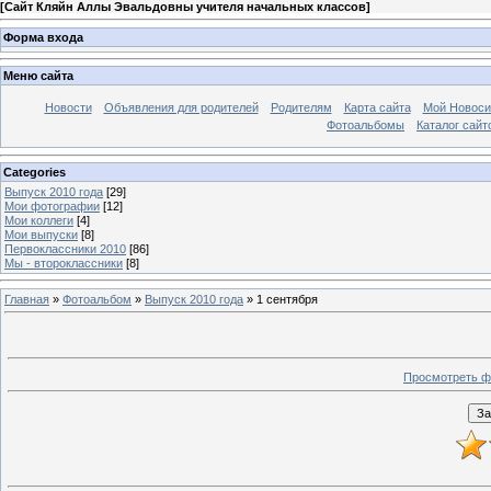
[
Сайт Кляйн Аллы Эвальдовны учителя начальных классов
]
Форма входа
Меню сайта
Новости
Объявления для родителей
Родителям
Карта сайта
Мой Новоси
Фотоальбомы
Каталог сайт
Categories
Выпуск 2010 года
[29]
Мои фотографии
[12]
Мои коллеги
[4]
Мои выпуски
[8]
Первоклассники 2010
[86]
Мы - второклассники
[8]
Главная
»
Фотоальбом
»
Выпуск 2010 года
» 1 сентября
Просмотреть ф