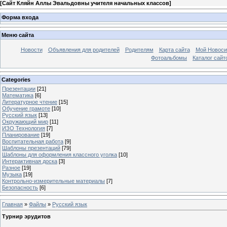
[
Сайт Кляйн Аллы Эвальдовны учителя начальных классов
]
Форма входа
Меню сайта
Новости
Объявления для родителей
Родителям
Карта сайта
Мой Новоси
Фотоальбомы
Каталог сайт
Categories
Презентации
[21]
Математика
[6]
Литературное чтение
[15]
Обучение грамоте
[10]
Русский язык
[13]
Окружающий мир
[11]
ИЗО Технология
[7]
Планирование
[19]
Воспитательная работа
[9]
Шаблоны презентаций
[79]
Шаблоны для оформления классного уголка
[10]
Интерактивная доска
[3]
Разное
[19]
Музыка
[19]
Контрольно-измерительные материалы
[7]
Безопасность
[6]
Главная
»
Файлы
»
Русский язык
Турнир эрудитов