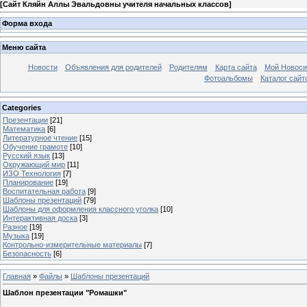
[
Сайт Кляйн Аллы Эвальдовны учителя начальных классов
]
Форма входа
Меню сайта
Новости
Объявления для родителей
Родителям
Карта сайта
Мой Новоси
Фотоальбомы
Каталог сайт
Categories
Презентации
[21]
Математика
[6]
Литературное чтение
[15]
Обучение грамоте
[10]
Русский язык
[13]
Окружающий мир
[11]
ИЗО Технология
[7]
Планирование
[19]
Воспитательная работа
[9]
Шаблоны презентаций
[79]
Шаблоны для оформления классного уголка
[10]
Интерактивная доска
[3]
Разное
[19]
Музыка
[19]
Контрольно-измерительные материалы
[7]
Безопасность
[6]
Главная
»
Файлы
»
Шаблоны презентаций
Шаблон презентации "Ромашки"