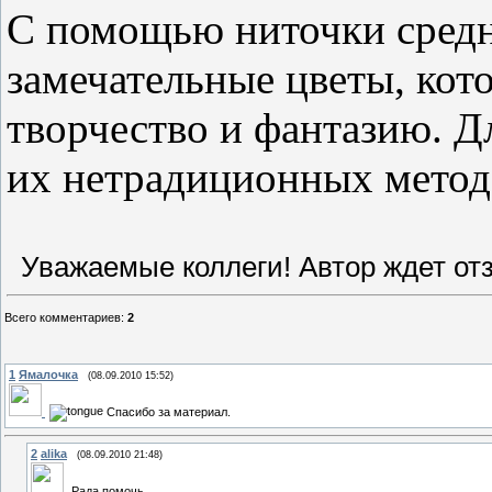
С помощью ниточки сред
замечательные цветы, кот
творчество и фантазию. Д
их
нетрадиционных
метод
Уважаемые коллеги! Автор ждет отз
Всего комментариев
:
2
1
Ямалочка
(08.09.2010 15:52)
Cпасибо за материал.
2
alika
(08.09.2010 21:48)
Рада помочь.