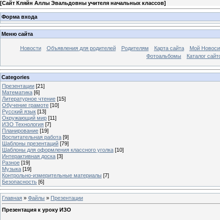
[
Сайт Кляйн Аллы Эвальдовны учителя начальных классов
]
Форма входа
Меню сайта
Новости
Объявления для родителей
Родителям
Карта сайта
Мой Новоси
Фотоальбомы
Каталог сайт
Categories
Презентации
[21]
Математика
[6]
Литературное чтение
[15]
Обучение грамоте
[10]
Русский язык
[13]
Окружающий мир
[11]
ИЗО Технология
[7]
Планирование
[19]
Воспитательная работа
[9]
Шаблоны презентаций
[79]
Шаблоны для оформления классного уголка
[10]
Интерактивная доска
[3]
Разное
[19]
Музыка
[19]
Контрольно-измерительные материалы
[7]
Безопасность
[6]
Главная
»
Файлы
»
Презентации
Презентация к уроку ИЗО