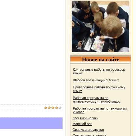
Новое на сайте
Контрольные работы по русскому
языку
Шаблон презентации "Осень"
Проверочная работа по русскому
языку
Рабочая программа по
литературному чтению3 класс
Рабочая программа по технологии
2 класс
Крестики-нолики
Морской бой
Спасик и его друзья
Спасик и его команда