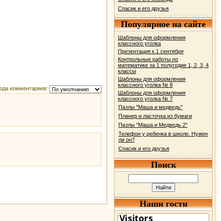
Спасик и его друзья
Популярное на сайте
Шаблоны для оформления
классного уголка
Презентация к 1 сентября
Контрольные работы по
математике за 1 полугодие 1, 2, 3, 4
классы
Шаблоны для оформления
классного уголка № 8
ода комментариев:
Шаблоны для оформления
классного уголка № 7
Пазлы "Маша и медведь"
Планер и ласточка из бумаги
Пазлы "Маша и Медведь 2"
Телефон у ребенка в школе. Нужен
ли он?
Спасик и его друзья
Поиск
Наши гости