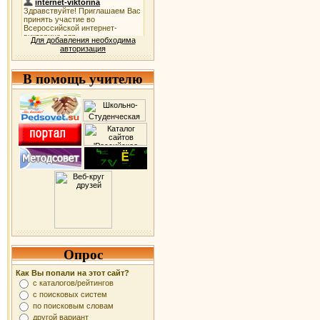
Для добавления необходима
авторизация
В помощь учителю
Опрос
Как Вы попали на этот сайт?
с каталогов/рейтингов
с поисковых систем
по поисковым словам
другой вариант