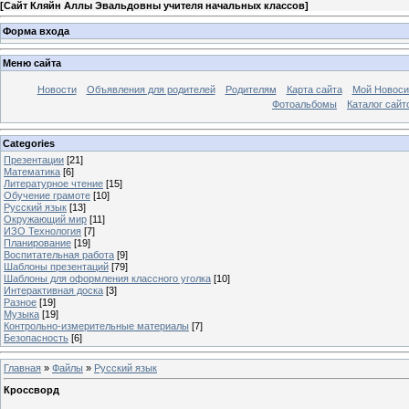
[
Сайт Кляйн Аллы Эвальдовны учителя начальных классов
]
Форма входа
Меню сайта
Новости
Объявления для родителей
Родителям
Карта сайта
Мой Новоси
Фотоальбомы
Каталог сайт
Categories
Презентации
[21]
Математика
[6]
Литературное чтение
[15]
Обучение грамоте
[10]
Русский язык
[13]
Окружающий мир
[11]
ИЗО Технология
[7]
Планирование
[19]
Воспитательная работа
[9]
Шаблоны презентаций
[79]
Шаблоны для оформления классного уголка
[10]
Интерактивная доска
[3]
Разное
[19]
Музыка
[19]
Контрольно-измерительные материалы
[7]
Безопасность
[6]
Главная
»
Файлы
»
Русский язык
Кроссворд