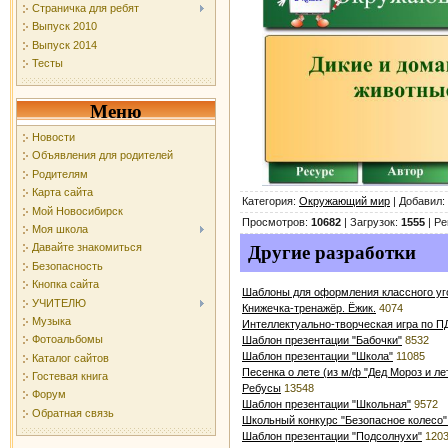
Страничка для ребят
Выпуск 2010
Выпуск 2014
Тесты
Меню
Новости
Объявления для родителей
Родителям
Карта сайта
Категория
:
Окружающий мир
|
Добавил
:
Мой Новосибирск
Просмотров
:
10682
|
Загрузок
:
1555
|
Ре
Моя школа
Давайте знакомиться
Другие разработки
Безопасность
Кнопка сайта
Шаблоны для оформления классного уг
УЧИТЕЛЮ
Книжечка-тренажёр. Ёжик.
4074
Музыка
Интеллектуально-творческая игра по ПД
Фотоальбомы
Шаблон презентации "Бабочки"
8532
Шаблон презентации "Школа"
11085
Каталог сайтов
Песенка о лете (из м/ф "Дед Мороз и ле
Гостевая книга
Ребусы
13548
Форум
Шаблон презентации "Школьная"
9572
Обратная связь
Школьный конкурс "Безопасное колесо"
Шаблон презентации "Подсолнухи"
120