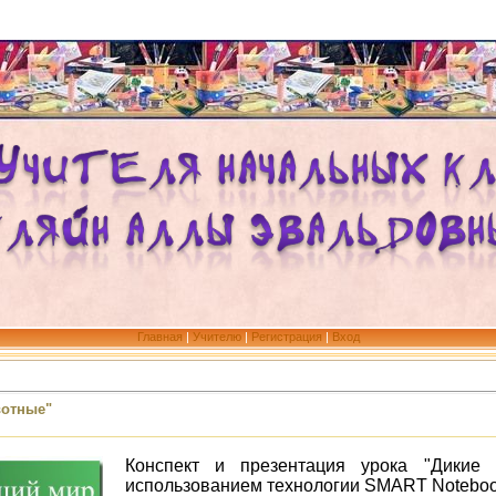
Главная
|
Учителю
|
Регистрация
|
Вход
вотные"
Конспект и презентация урока "Дикие
использованием технологии SMART Noteboo