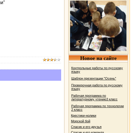
ии"
Новое на сайте
Контрольные работы по русскому
языку
Шаблон презентации "Осень"
Проверочная работа по русскому
языку
Рабочая программа по
литературному чтению3 класс
Рабочая программа по технологии
2 класс
Крестики-нолики
Морской бой
Спасик и его друзья
Спасик и его команда