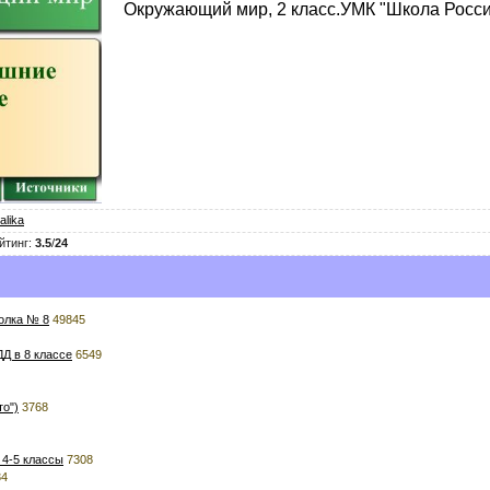
Окружающий мир, 2 класс.УМК "Школа Росс
alika
йтинг
:
3.5
/
24
олка № 8
49845
Д в 8 классе
6549
то")
3768
 4-5 классы
7308
34