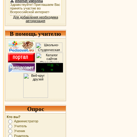
Для добавления необходима
авторизация
В помощь учителю
Опрос
Кто вы?
Администратор
Учитель
Ученик
Родитель