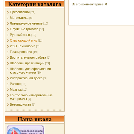
Категории каталога
Всего комментариев
:
0
Презентации
[21]
Математика
[6]
Литературное чтение
[15]
Обучение грамоте
[10]
Русский язык
[13]
Окружающий мир
[11]
ИЗО Технология
[7]
Планирование
[19]
Воспитательная работа
[9]
Шаблоны презентаций
[79]
Шаблоны для оформления
классного уголка
[10]
Интерактивная доска
[3]
Разное
[19]
Музыка
[19]
Контрольно-измерительные
материалы
[7]
Безопасность
[6]
Наша школа