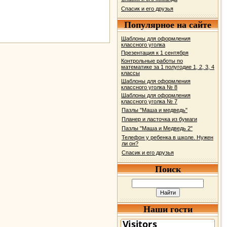
Спасик и его друзья
Популярное на сайте
Шаблоны для оформления
классного уголка
Презентация к 1 сентября
Контрольные работы по
математике за 1 полугодие 1, 2, 3, 4
классы
Шаблоны для оформления
классного уголка № 8
Шаблоны для оформления
классного уголка № 7
Пазлы "Маша и медведь"
Планер и ласточка из бумаги
Пазлы "Маша и Медведь 2"
Телефон у ребенка в школе. Нужен
ли он?
Спасик и его друзья
Поиск
Наши гости