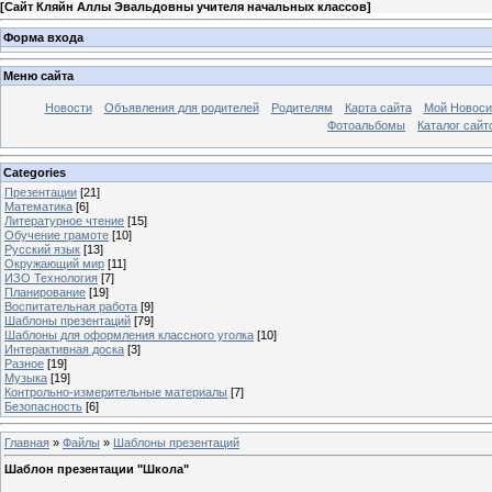
[
Сайт Кляйн Аллы Эвальдовны учителя начальных классов
]
Форма входа
Меню сайта
Новости
Объявления для родителей
Родителям
Карта сайта
Мой Новоси
Фотоальбомы
Каталог сайт
Categories
Презентации
[21]
Математика
[6]
Литературное чтение
[15]
Обучение грамоте
[10]
Русский язык
[13]
Окружающий мир
[11]
ИЗО Технология
[7]
Планирование
[19]
Воспитательная работа
[9]
Шаблоны презентаций
[79]
Шаблоны для оформления классного уголка
[10]
Интерактивная доска
[3]
Разное
[19]
Музыка
[19]
Контрольно-измерительные материалы
[7]
Безопасность
[6]
Главная
»
Файлы
»
Шаблоны презентаций
Шаблон презентации "Школа"