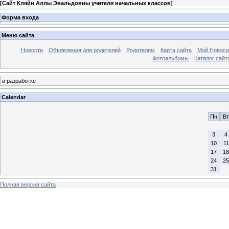
[
Сайт Кляйн Аллы Эвальдовны учителя начальных классов
]
Форма входа
Меню сайта
Новости
Объявления для родителей
Родителям
Карта сайта
Мой Новоси
Фотоальбомы
Каталог сайт
в разработке
Calendar
Пн
Вт
3
4
10
11
17
18
24
25
31
Полная версия сайта