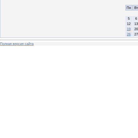
Пн
Вт
5
6
12
13
19
20
26
27
Полная версия сайта