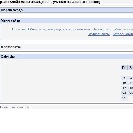
[
Сайт Кляйн Аллы Эвальдовны учителя начальных классов
]
Форма входа
Меню сайта
Новости
Объявления для родителей
Родителям
Карта сайта
Мой Новоси
Фотоальбомы
Каталог сайт
в разработке
Calendar
Пн
Вт
3
4
10
11
17
18
24
25
31
Полная версия сайта