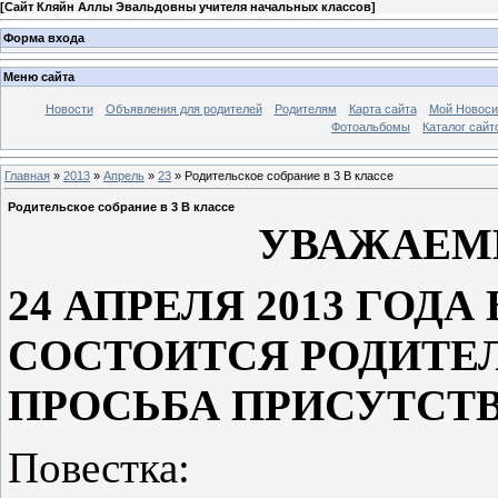
[
Сайт Кляйн Аллы Эвальдовны учителя начальных классов
]
Форма входа
Меню сайта
Новости
Объявления для родителей
Родителям
Карта сайта
Мой Новоси
Фотоальбомы
Каталог сайт
Главная
»
2013
»
Апрель
»
23
» Родительское собрание в 3 В классе
Родительское собрание в 3 В классе
УВАЖАЕМ
24 АПРЕЛЯ 2013 ГОДА 
СОСТОИТСЯ РОДИТЕЛ
ПРОСЬБА ПРИСУТСТВ
Повестка: