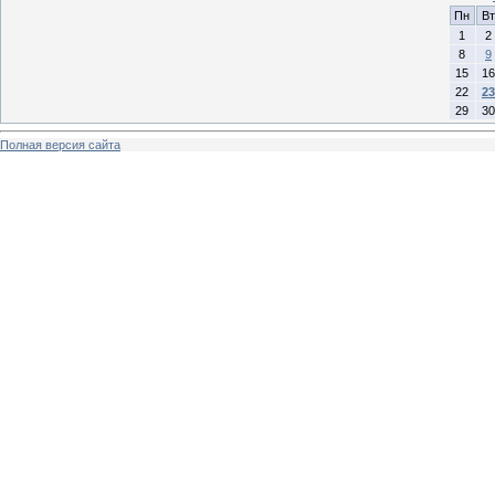
Пн
Вт
1
2
8
9
15
16
22
23
29
30
Полная версия сайта