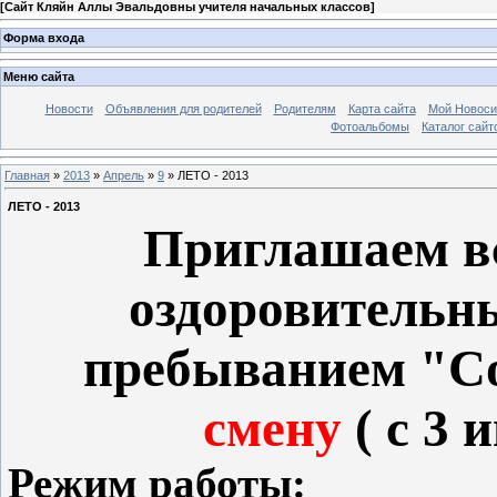
[
Сайт Кляйн Аллы Эвальдовны учителя начальных классов
]
Форма входа
Меню сайта
Новости
Объявления для родителей
Родителям
Карта сайта
Мой Новоси
Фотоальбомы
Каталог сайт
Главная
»
2013
»
Апрель
»
9
» ЛЕТО - 2013
ЛЕТО - 2013
Приглашаем вс
оздоровительн
пребыванием "С
смену
( с 3 
Режим работы: