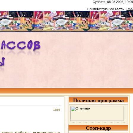
Суббота, 08.08.2026, 19:09
Приветствую Вас
Гость
|
RSS
Полезная программа
18:50
Стоп-кадр
 также работы, выполненные