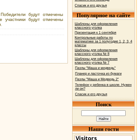
Спасик и его друзья
 Победители будут отмечены
Популярное на сайте
е участники будут отмечены
.
Шаблоны для оформления
классного уголка
Презентация к 1 сентября
Контрольные работы по
математике за 1 полугодие 1, 2, 3, 4
классы
Шаблоны для оформления
классного уголка № 8
Шаблоны для оформления
классного уголка № 7
Пазлы "Маша и медведь"
Планер и ласточка из бумаги
Пазлы "Маша и Медведь 2"
Телефон у ребенка в школе. Нужен
ли он?
Спасик и его друзья
Поиск
Наши гости