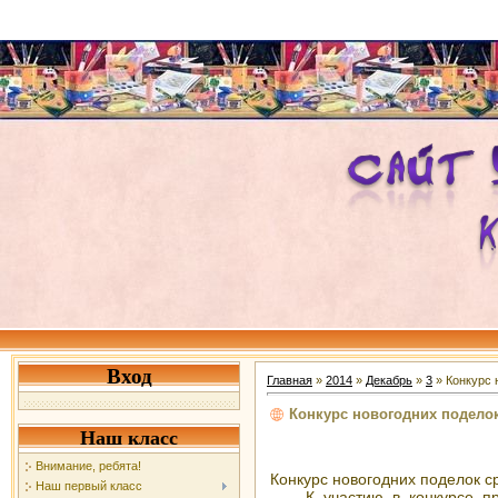
Вход
Главная
»
2014
»
Декабрь
»
3
» Конкурс 
Конкурс новогодних поделок
Наш класс
Внимание, ребята!
Конкурс новогодних поделок 
Наш первый класс
К участию в конкурсе прин