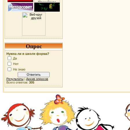
Опрос
Нужна ли в школе форма?
Да
Нет
Не знаю
Результаты
|
Архив опросов
Всего ответов:
305