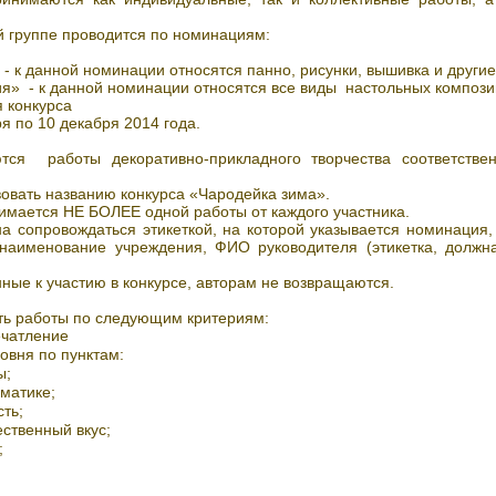
 группе проводится по номинациям:
- к данной номинации относятся панно, рисунки, вышивка и други
зиция» - к данной номинации относятся все виды н
я конкурса
я по 10 декабря 2014 года.
я работы декоративно-прикладного творчества соответств
овать названию конкурса «Чародейка зима».
имается НЕ БОЛЕЕ одной работы от каждого участника.
 сопровождаться этикеткой, на которой указывается номинация,
 наименование учреждения, ФИО руководителя (этикетка, должн
ые к участию в конкурсе, авторам не возвращаются.
ть работы по следующим критериям:
чатление
овня по пунктам:
ы;
матике;
ть;
ственный вкус;
;