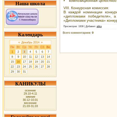
⦁ композиционная целостност
Наша школа
VIII. Конкурсная комиссия:
В каждой номинации конкур
«дипломами победителя», а 
«Дипломами участника» конку
Просмотров
: 1838 |
Добавил
:
alika
Всего комментариев
:
0
Календарь
«
Декабрь 2014
»
Пн
Вт
Ср
Чт
Пт
Сб
Вс
1
2
3
4
5
6
7
8
9
10
11
12
13
14
15
16
17
18
19
20
21
22
23
24
25
26
27
28
29
30
31
КАНИКУЛЫ
осенние
29.10-4.11
зимние
30.12-10.01
весенние
21.03-31.03