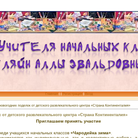
Главная
|
|
Регистрация
|
Вход
новогодних поделок от детского развлекательного центра «Страна Континенталия»
 от детского развлекательного центра «Страна Континенталия»
Приглашаем принять участие
среди учащихся начальных классов
«Чародейка зима»
.
имаются как индивидуальные, так и коллективные работы, а