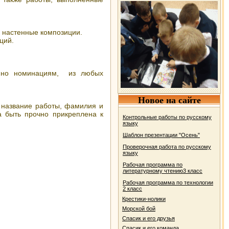
е настенные композиции.
астольных композиций.
енно номинациям, из любых
Новое на сайте
 название работы, фамилия и
а быть прочно прикреплена к
Контрольные работы по русскому
языку
Шаблон презентации "Осень"
Проверочная работа по русскому
языку
Рабочая программа по
литературному чтению3 класс
Рабочая программа по технологии
2 класс
Крестики-нолики
Морской бой
Спасик и его друзья
Спасик и его команда