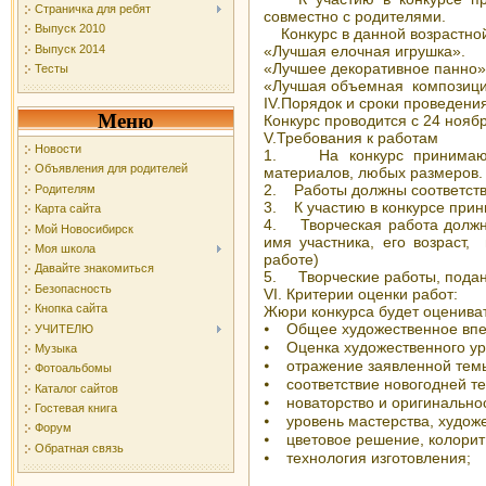
Страничка для ребят
совместно с родителями.
Выпуск 2010
Конкурс в данной возрастной
Выпуск 2014
«Лучшая елочная игрушка».
«Лучшее декоративное панно» 
Тесты
«Лучшая объемная компо
IV.Порядок и сроки проведени
Меню
Конкурс проводится с 24 ноябр
V.Требования к работам
Новости
1. На конкурс принимаютс
Объявления для родителей
материалов, любых размеров.
2. Работы должны соответств
Родителям
3. К участию в конкурсе прин
Карта сайта
4. Творческая работа должна
Мой Новосибирск
имя участника, его возраст,
Моя школа
работе)
Давайте знакомиться
5. Творческие работы, поданн
Безопасность
VI. Критерии оценки работ:
Кнопка сайта
Жюри конкурса будет оценива
⦁ Общее художественное впе
УЧИТЕЛЮ
⦁ Оценка художественного ур
Музыка
⦁ отражение заявленной тем
Фотоальбомы
⦁ соответствие новогодней те
Каталог сайтов
⦁ новаторство и оригинальнос
Гостевая книга
⦁ уровень мастерства, художе
Форум
⦁ цветовое решение, колорит
Обратная связь
⦁ технология изготовления;