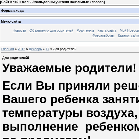
[
Сайт Кляйн Аллы Эвальдовны учителя начальных классов
]
Форма входа
Меню сайта
Новости
Объявления для родителей
Родителям
Карта сайта
Мой Новоси
Фотоальбомы
Каталог сайт
Главная
»
2012
»
Декабрь
»
17
» Для родителей!
Для родителей!
Уважаемые родители!
Если Вы приняли реш
Вашего ребенка заняти
температуры воздуха,
выполнение ребенком