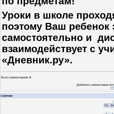
по предметам!
Уроки в школе проход
поэтому Ваш ребенок 
самостоятельно и ди
взаимодействует с уч
«Дневник.ру».
Всего комментариев
:
0
Добавлять комментарии могу
[
Р
Calendar
Пн
Вт