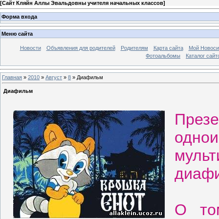
[
Сайт Кляйн Аллы Эвальдовны учителя начальных классов
]
Форма входа
Меню сайта
Новости
Объявления для родителей
Родителям
Карта сайта
Мой Новоси
Фотоальбомы
Каталог сайт
Главная
»
2010
»
Август
»
8
» Диафильм
Диафильм
Пре
одн
муль
диаф
О то