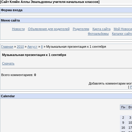
[
Сайт Кляйн Аллы Эвальдовны учителя начальных классов
]
Форма входа
Меню сайта
Новости
Объявления для родителей
Родителям
Карта сайта
Мой Новоси
Фотоальбомы
Каталог сайт
Главная
»
2010
»
Август
»
8
» Музыкальная презентация к 1 сентября
Музыкальная презентация к 1 сентября
Скачать
Всего комментариев
:
0
Добавлять комментарии могу
[
Р
Calendar
Пн
Вт
2
3
9
10
16
17