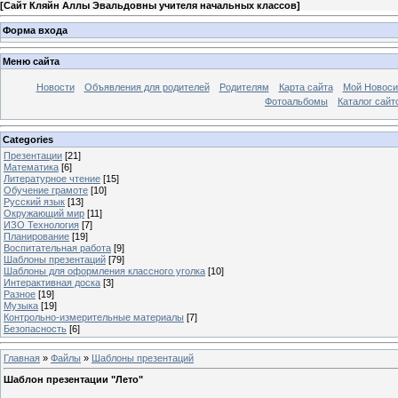
[
Сайт Кляйн Аллы Эвальдовны учителя начальных классов
]
Форма входа
Меню сайта
Новости
Объявления для родителей
Родителям
Карта сайта
Мой Новоси
Фотоальбомы
Каталог сайт
Categories
Презентации
[21]
Математика
[6]
Литературное чтение
[15]
Обучение грамоте
[10]
Русский язык
[13]
Окружающий мир
[11]
ИЗО Технология
[7]
Планирование
[19]
Воспитательная работа
[9]
Шаблоны презентаций
[79]
Шаблоны для оформления классного уголка
[10]
Интерактивная доска
[3]
Разное
[19]
Музыка
[19]
Контрольно-измерительные материалы
[7]
Безопасность
[6]
Главная
»
Файлы
»
Шаблоны презентаций
Шаблон презентации "Лето"