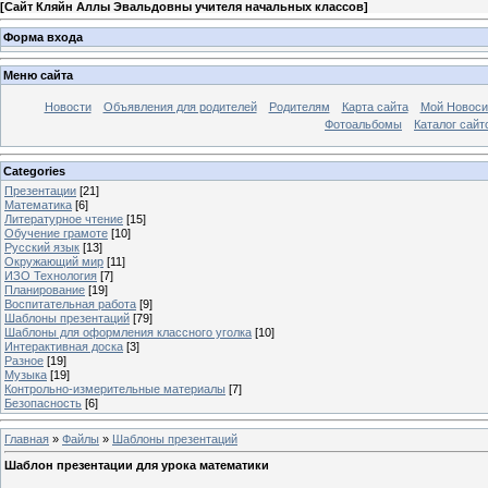
[
Сайт Кляйн Аллы Эвальдовны учителя начальных классов
]
Форма входа
Меню сайта
Новости
Объявления для родителей
Родителям
Карта сайта
Мой Новоси
Фотоальбомы
Каталог сайт
Categories
Презентации
[21]
Математика
[6]
Литературное чтение
[15]
Обучение грамоте
[10]
Русский язык
[13]
Окружающий мир
[11]
ИЗО Технология
[7]
Планирование
[19]
Воспитательная работа
[9]
Шаблоны презентаций
[79]
Шаблоны для оформления классного уголка
[10]
Интерактивная доска
[3]
Разное
[19]
Музыка
[19]
Контрольно-измерительные материалы
[7]
Безопасность
[6]
Главная
»
Файлы
»
Шаблоны презентаций
Шаблон презентации для урока математики