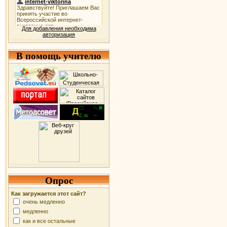
Для добавления необходима
авторизация
В помощь учителю
Опрос
Как загружается этот сайт?
очень медленно
медленно
как и все остальные