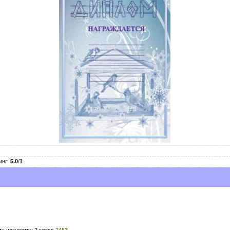
инг
:
5.0
/
1
у искусству 2 класс
2453