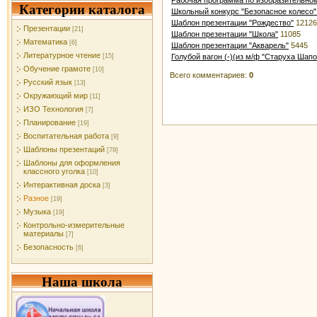
Категории каталога
Школьный конкурс "Безопасное колесо"
Шаблон презентации "Рождество"
12126
Презентации
[21]
Шаблон презентации "Школа"
11085
Математика
[6]
Шаблон презентации "Акварель"
5445
Литературное чтение
Голубой вагон (-)(из м/ф "Старуха Шапо
[15]
Обучение грамоте
[10]
Всего комментариев
:
0
Русский язык
[13]
Окружающий мир
[11]
ИЗО Технология
[7]
Планирование
[19]
Воспитательная работа
[9]
Шаблоны презентаций
[79]
Шаблоны для оформления
классного уголка
[10]
Интерактивная доска
[3]
Разное
[19]
Музыка
[19]
Контрольно-измерительные
материалы
[7]
Безопасность
[6]
Наша школа