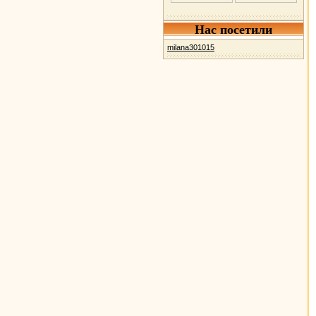
Нас посетили
milana301015