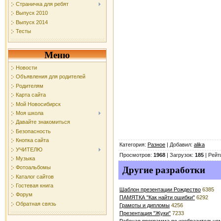
Страничка для ребят
Выпуск 2010
Выпуск 2014
Тесты
Меню
Новости
Объявления для родителей
Родителям
Карта сайта
Мой Новосибирск
Моя школа
Давайте знакомиться
Безопасность
Кнопка сайта
Категория
:
Разное
|
Добавил
:
alika
УЧИТЕЛЮ
Просмотров
:
1968
|
Загрузок
:
185
|
Рейт
Музыка
Фотоальбомы
Другие разработки
Каталог сайтов
Гостевая книга
Шаблон презентации Рождество
6385
Форум
ПАМЯТКА "Как найти ошибки"
6292
Обратная связь
Грамоты и дипломы
4256
Презентация "Жуки"
7233
Рабочая программа по изобразительном