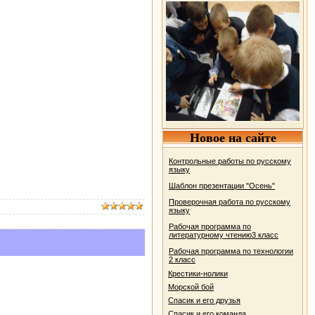
Новое на сайте
Контрольные работы по русскому
языку
Шаблон презентации "Осень"
Проверочная работа по русскому
языку
Рабочая программа по
литературному чтению3 класс
Рабочая программа по технологии
2 класс
Крестики-нолики
Морской бой
Спасик и его друзья
Спасик и его команда