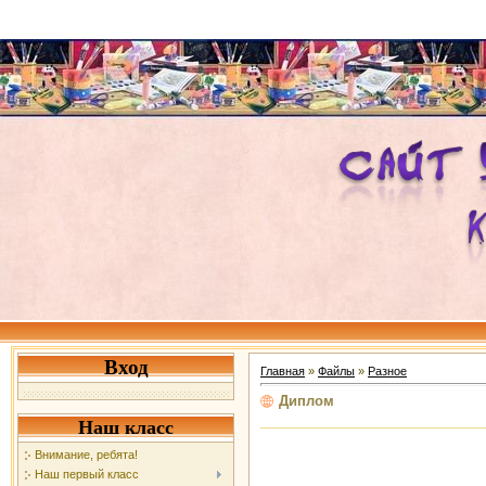
Вход
Главная
»
Файлы
»
Разное
Диплом
Наш класс
Внимание, ребята!
Наш первый класс