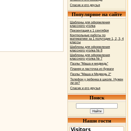
Спасик и его друзья
Популярное на сайте
Шаблоны для оформления
классного уголка
Презентация к 1 сентября
Контрольные работы по
математике за 1 полугодие 1, 2, 3, 4
классы
Шаблоны для оформления
классного уголка № 8
Шаблоны для оформления
классного уголка № 7
Пазлы "Маша и медведь"
Планер и ласточка из бумаги
Пазлы "Маша и Медведь 2"
Телефон у ребенка в школе. Нужен
ли он?
Спасик и его друзья
Поиск
Наши гости