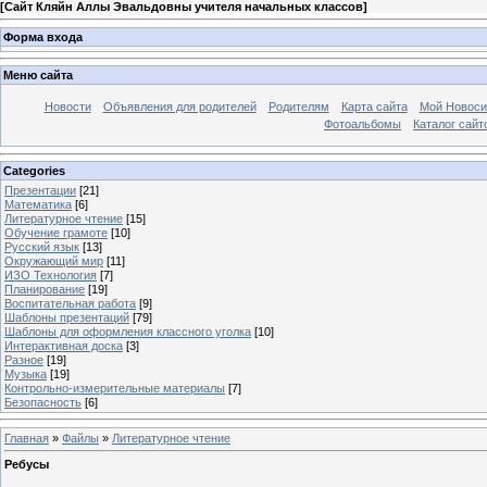
[
Сайт Кляйн Аллы Эвальдовны учителя начальных классов
]
Форма входа
Меню сайта
Новости
Объявления для родителей
Родителям
Карта сайта
Мой Новоси
Фотоальбомы
Каталог сайт
Categories
Презентации
[21]
Математика
[6]
Литературное чтение
[15]
Обучение грамоте
[10]
Русский язык
[13]
Окружающий мир
[11]
ИЗО Технология
[7]
Планирование
[19]
Воспитательная работа
[9]
Шаблоны презентаций
[79]
Шаблоны для оформления классного уголка
[10]
Интерактивная доска
[3]
Разное
[19]
Музыка
[19]
Контрольно-измерительные материалы
[7]
Безопасность
[6]
Главная
»
Файлы
»
Литературное чтение
Ребусы