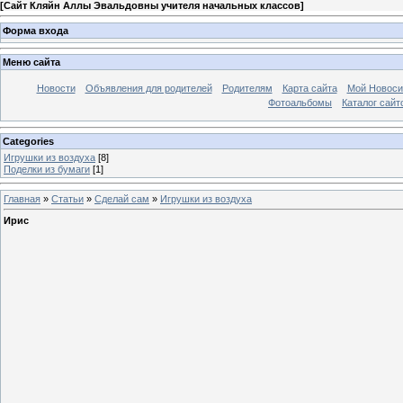
[
Сайт Кляйн Аллы Эвальдовны учителя начальных классов
]
Форма входа
Меню сайта
Новости
Объявления для родителей
Родителям
Карта сайта
Мой Новоси
Фотоальбомы
Каталог сайт
Categories
Игрушки из воздуха
[8]
Поделки из бумаги
[1]
Главная
»
Статьи
»
Сделай сам
»
Игрушки из воздуха
Ирис