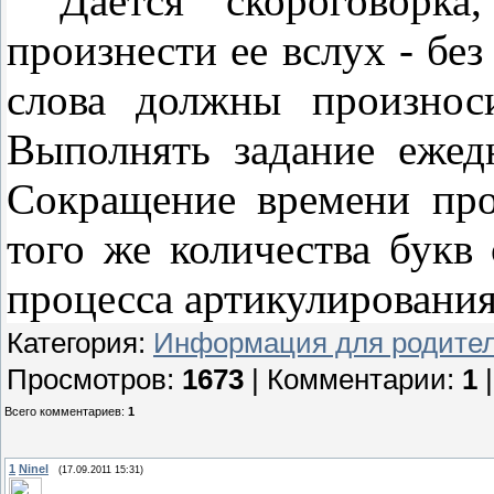
Дается скороговорк
произнести ее вслух - без
слова должны произнос
Выполнять задание ежед
Сокращение времени про
того же количества букв
процесса артикулирования
Категория
:
Информация для родите
Просмотров
:
1673
|
Комментарии
:
1
Всего комментариев
:
1
1
Ninel
(17.09.2011 15:31)