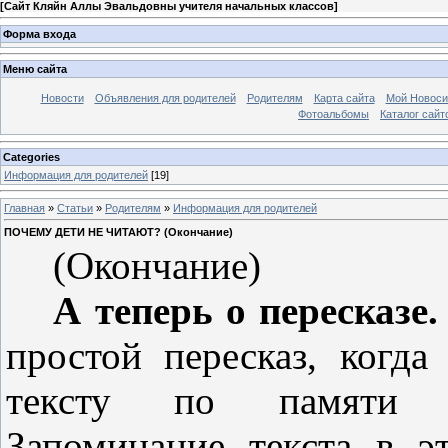
[
Сайт Кляйн Аллы Эвальдовны учителя начальных классов
]
Форма входа
Меню сайта
Новости
Объявления для родителей
Родителям
Карта сайта
Мой Новоси
Фотоальбомы
Каталог сайт
Categories
Информация для родителей
[19]
Главная
»
Статьи
»
Родителям
»
Информация для родителей
ПОЧЕМУ ДЕТИ НЕ ЧИТАЮТ? (Окончание)
(Окончание)
А теперь о пересказе.
простой пересказ, когд
тексту по памяти во
Запоминание текста в э