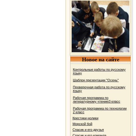
Новое на сайте
Контрольные работы по русскому
языку
Шаблон презентации "Осень"
Проверочная работа по русскому
языку
Рабочая программа по
литературному чтению3 класс
Рабочая программа по технологии
2 класс
Крестики-нолики
Морской бой
Спасик и его друзья
Спасик и его команда