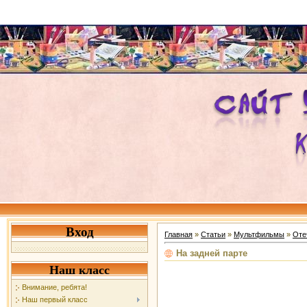
Вход
Главная
»
Статьи
»
Мультфильмы
»
Оте
На задней парте
Наш класс
Внимание, ребята!
Наш первый класс