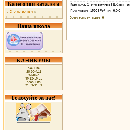
Категории каталога
Категория
:
Отечественные
|
Добавил
:
al
Просмотров
:
1530
|
Рейтинг
:
0.0
/
0
Отечественные
[7]
Всего комментариев
:
0
Наша школа
КАНИКУЛЫ
осенние
29.10-4.11
зимние
30.12-10.01
весенние
21.03-31.03
Голосуйте за нас!