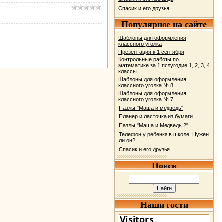
Спасик и его друзья
Популярное на сайте
Шаблоны для оформления
классного уголка
Презентация к 1 сентября
Контрольные работы по
математике за 1 полугодие 1, 2, 3, 4
классы
Шаблоны для оформления
классного уголка № 8
Шаблоны для оформления
классного уголка № 7
Пазлы "Маша и медведь"
Планер и ласточка из бумаги
Пазлы "Маша и Медведь 2"
Телефон у ребенка в школе. Нужен
ли он?
Спасик и его друзья
Поиск
Наши гости