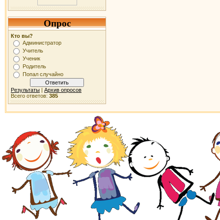
Опрос
Кто вы?
Администратор
Учитель
Ученик
Родитель
Попал случайно
Результаты
|
Архив опросов
Всего ответов:
385