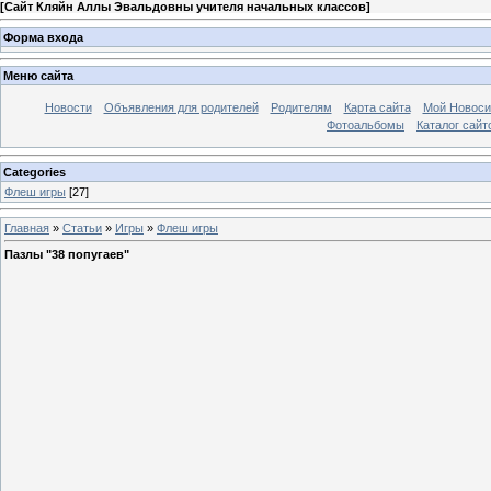
[
Сайт Кляйн Аллы Эвальдовны учителя начальных классов
]
Форма входа
Меню сайта
Новости
Объявления для родителей
Родителям
Карта сайта
Мой Новоси
Фотоальбомы
Каталог сайт
Categories
Флеш игры
[27]
Главная
»
Статьи
»
Игры
»
Флеш игры
Пазлы "38 попугаев"