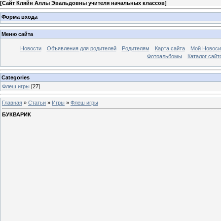
[
Сайт Кляйн Аллы Эвальдовны учителя начальных классов
]
Форма входа
Меню сайта
Новости
Объявления для родителей
Родителям
Карта сайта
Мой Новоси
Фотоальбомы
Каталог сайт
Categories
Флеш игры
[27]
Главная
»
Статьи
»
Игры
»
Флеш игры
БУКВАРИК