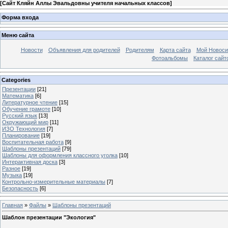
[
Сайт Кляйн Аллы Эвальдовны учителя начальных классов
]
Форма входа
Меню сайта
Новости
Объявления для родителей
Родителям
Карта сайта
Мой Новоси
Фотоальбомы
Каталог сайт
Categories
Презентации
[21]
Математика
[6]
Литературное чтение
[15]
Обучение грамоте
[10]
Русский язык
[13]
Окружающий мир
[11]
ИЗО Технология
[7]
Планирование
[19]
Воспитательная работа
[9]
Шаблоны презентаций
[79]
Шаблоны для оформления классного уголка
[10]
Интерактивная доска
[3]
Разное
[19]
Музыка
[19]
Контрольно-измерительные материалы
[7]
Безопасность
[6]
Главная
»
Файлы
»
Шаблоны презентаций
Шаблон презентации "Экология"