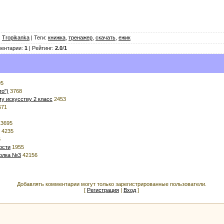
:
Tropikanka
|
Теги
:
книжка
,
тренажер
,
скачать
,
ежик
ентарии
:
1
|
Рейтинг
:
2.0
/
1
95
то")
3768
у искусству 2 класс
2453
671
3695
4235
6
ости
1955
голка №3
42156
Добавлять комментарии могут только зарегистрированные пользователи.
[
Регистрация
|
Вход
]