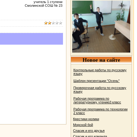
учитель 1 ступени
Смолинской СОШ № 23
Новое на сайте
Контрольные работы по русскому
языку
Шаблон презентации "Осень"
Проверочная работа по русскому
языку
Рабочая программа по
литературному чтению3 класс
Рабочая программа по технологии
2 класс
Крестики-нолики
Морской бой
Спасик и его друзья
Спасик и его команда