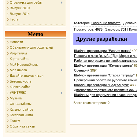
Страничка для ребят
Выпуск 2010
Выпуск 2014
Тесты
Категория
:
Обучение грамоте
|
Добавил
Просмотров
:
4075
|
Загрузок
:
701
|
Комм
Меню
Другие разработки
Новости
Объявления для родителей
Шаблон презентации "Еловая ветка"
49
Родителям
Песенка о лете (из м/ф "Дед Мороз и ле
Карта сайта
Рабочая программа по изобразительном
Мой Новосибирск
Шаблон презентации "Желтые цветы"
6
Моя школа
Сценарий
3094
Шаблон презентации "Старая тетрадь"
1
Давайте знакомиться
Проверочная работа по русскому языку
Безопасность
Шаблон презентации "Подсолнухи"
485
Кнопка сайта
Диагностика творческого развития личн
УЧИТЕЛЮ
Шаблоны для оформления классного у
Музыка
Всего комментариев
:
0
Фотоальбомы
Каталог сайтов
Гостевая книга
Форум
Обратная связь