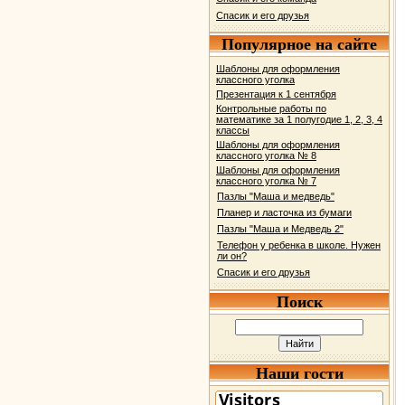
Спасик и его друзья
Популярное на сайте
Шаблоны для оформления
классного уголка
Презентация к 1 сентября
Контрольные работы по
математике за 1 полугодие 1, 2, 3, 4
классы
Шаблоны для оформления
классного уголка № 8
Шаблоны для оформления
классного уголка № 7
Пазлы "Маша и медведь"
Планер и ласточка из бумаги
Пазлы "Маша и Медведь 2"
Телефон у ребенка в школе. Нужен
ли он?
Спасик и его друзья
Поиск
Наши гости