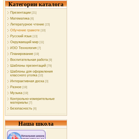
Категории каталога
Презентации
[21]
Математика
[6]
Литературное чтение
[15]
Обучение грамоте
[10]
Русский язык
[13]
Окружающий мир
[11]
ИЗО Технология
[7]
Планирование
[19]
Воспитательная работа
[9]
Шаблоны презентаций
[79]
Шаблоны для оформления
классного уголка
[10]
Интерактивная доска
[3]
Разное
[19]
Музыка
[19]
Контрольно-измерительные
материалы
[7]
Безопасность
[6]
Наша школа