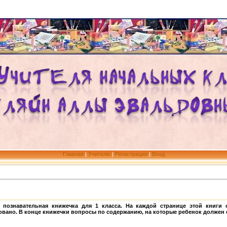
Главная
|
Учителю
|
Регистрация
|
Вход
я, познавательная книжечка для 1 класса. На каждой странице этой книги
ано. В конце книжечки вопросы по содержанию, на которые ребенок должен о