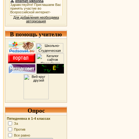
Для добавления необходима
авторизация
В помощь учителю
Опрос
Пятидневка в 1-4 классах
За
Против
Все равно