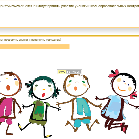
иятии www.eruditez.ru могут принять участие ученики школ, образовательных центров
яет проверить знания и пополнить портфолио)