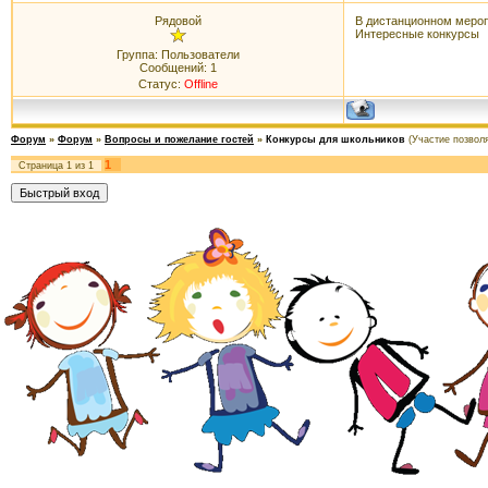
Рядовой
В дистанционном меропр
Интересные конкурсы
Группа: Пользователи
Сообщений:
1
Статус:
Offline
Форум
»
Форум
»
Вопросы и пожелание гостей
»
Конкурсы для школьников
(Участие позвол
1
Страница
1
из
1