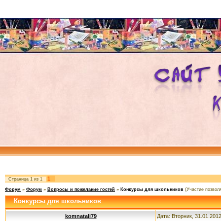
1
Страница
1
из
1
Форум
»
Форум
»
Вопросы и пожелание гостей
»
Конкурсы для школьников
(Участие позвол
Конкурсы для школьников
komnatali79
Дата: Вторник, 31.01.201