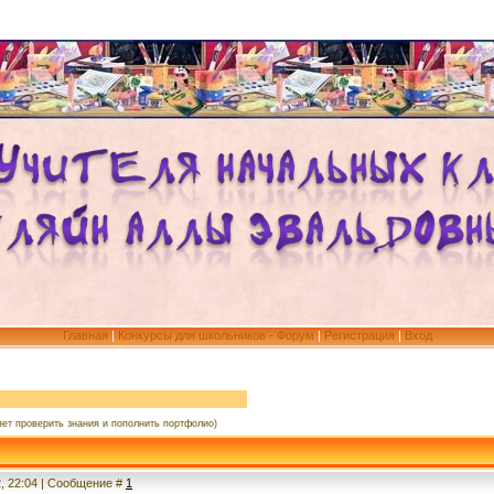
Главная
|
Конкурсы для школьников - Форум
|
Регистрация
|
Вход
яет проверить знания и пополнить портфолио)
2, 22:04 | Сообщение #
1