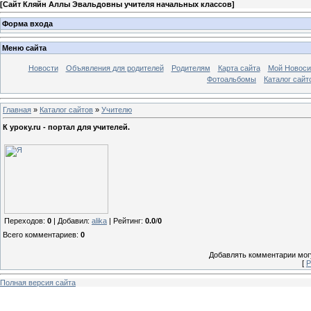
[
Сайт Кляйн Аллы Эвальдовны учителя начальных классов
]
Форма входа
Меню сайта
Новости
Объявления для родителей
Родителям
Карта сайта
Мой Новоси
Фотоальбомы
Каталог сайт
Главная
»
Каталог сайтов
»
Учителю
К уроку.ru - портал для учителей.
Переходов
:
0
|
Добавил
:
alika
|
Рейтинг
:
0.0
/
0
Всего комментариев
:
0
Добавлять комментарии могу
[
Р
Полная версия сайта