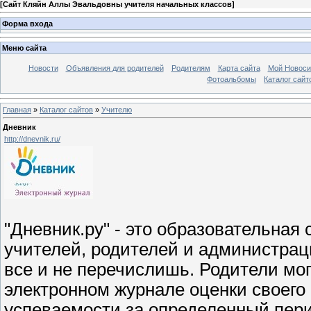
[
Сайт Кляйн Аллы Эвальдовны учителя начальных классов
]
Форма входа
Меню сайта
Новости
Объявления для родителей
Родителям
Карта сайта
Мой Новоси
Фотоальбомы
Каталог сайт
Главная
»
Каталог сайтов
»
Учителю
Дневник
http://dnevnik.ru/
"Дневник.ру" - это образовательная 
учителей, родителей и администраци
все и не перечислишь. Родители мо
электронном журнале оценки своего
успеваемости за определенный пери