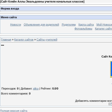
[
Сайт Кляйн Аллы Эвальдовны учителя начальных классов
]
Форма входа
Меню сайта
Новости
Объявления для родителей
Родителям
Карта сайта
Мой Новоси
Фотоальбомы
Каталог сайт
Главная
»
Каталог сайтов
»
Сайты учителей
***
Сайт К
Переходов
:
0
|
Добавил
:
alika
|
Рейтинг
:
0.0
/
0
Всего комментариев
:
0
Добавлять комментарии могу
[
Р
Полная версия сайта