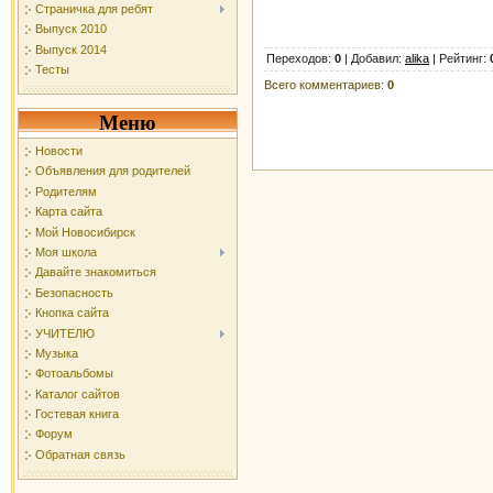
Страничка для ребят
Выпуск 2010
Выпуск 2014
Переходов
:
0
|
Добавил
:
alika
|
Рейтинг
:
Тесты
Всего комментариев
:
0
Меню
Новости
Объявления для родителей
Родителям
Карта сайта
Мой Новосибирск
Моя школа
Давайте знакомиться
Безопасность
Кнопка сайта
УЧИТЕЛЮ
Музыка
Фотоальбомы
Каталог сайтов
Гостевая книга
Форум
Обратная связь