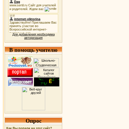
Для добавления необходима
авторизация
В помощь учителю
Опрос
Как Вы попали на этот сайт?