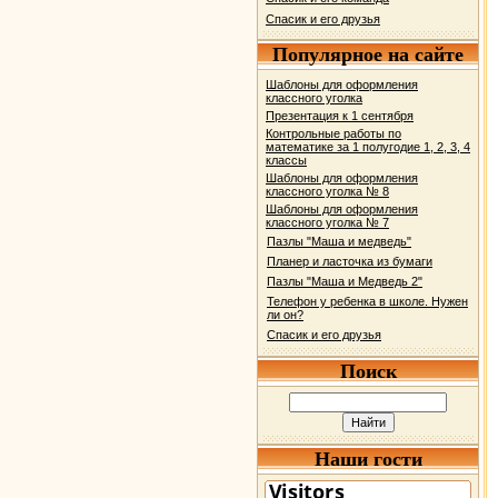
Спасик и его друзья
Популярное на сайте
Шаблоны для оформления
классного уголка
Презентация к 1 сентября
Контрольные работы по
математике за 1 полугодие 1, 2, 3, 4
классы
Шаблоны для оформления
классного уголка № 8
Шаблоны для оформления
классного уголка № 7
Пазлы "Маша и медведь"
Планер и ласточка из бумаги
Пазлы "Маша и Медведь 2"
Телефон у ребенка в школе. Нужен
ли он?
Спасик и его друзья
Поиск
Наши гости