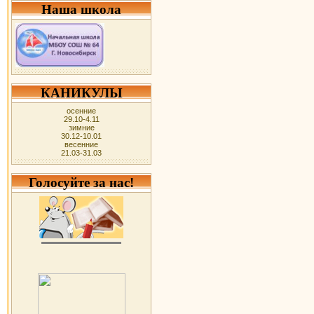
Наша школа
КАНИКУЛЫ
осенние
29.10-4.11
зимние
30.12-10.01
весенние
21.03-31.03
Голосуйте за нас!