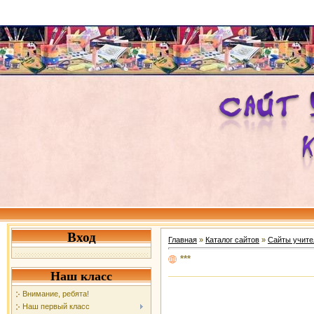
Вход
Главная
»
Каталог сайтов
»
Сайты учите
***
Наш класс
Внимание, ребята!
Наш первый класс