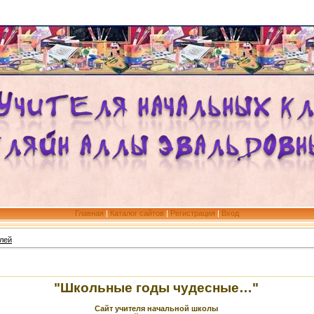
Главная
|
Каталог сайтов
|
Регистрация
|
Вход
лей
"Школьные годы чудесные…"
Сайт учителя начальной школы