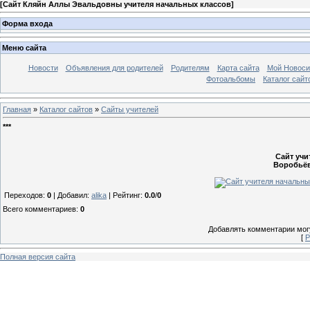
[
Сайт Кляйн Аллы Эвальдовны учителя начальных классов
]
Форма входа
Меню сайта
Новости
Объявления для родителей
Родителям
Карта сайта
Мой Новоси
Фотоальбомы
Каталог сайт
Главная
»
Каталог сайтов
»
Сайты учителей
***
Сайт учи
Воробьёв
Переходов
:
0
|
Добавил
:
alika
|
Рейтинг
:
0.0
/
0
Всего комментариев
:
0
Добавлять комментарии могу
[
Р
Полная версия сайта